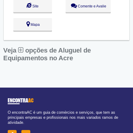
Sex:
09:00 - 18:00
Site
Comente e Avalie
Sáb:
Fechado
Dom:
Fechado
Mapa
Veja
opções de Aluguel de
Equipamentos no Acre
ENCONTRA
AC
O encontraAC é um guia de comércios e serviços, que tem as
principais empresas e profissionais nos mais variados ramos de
atividade.