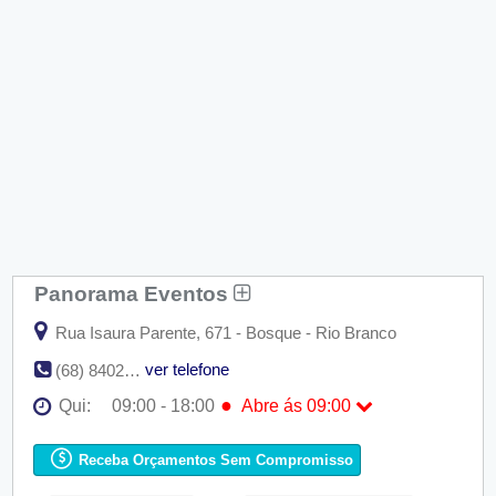
Panorama Eventos
Rua Isaura Parente, 671 - Bosque - Rio Branco
ver telefone
(68) 8402-2701
●
Qui:
09:00 - 18:00
Abre ás 09:00
Seg:
09:00 - 18:00
Ter:
09:00 - 18:00
Receba Orçamentos Sem Compromisso
Qua:
09:00 - 18:00
●
Qui:
09:00 - 18:00
Abre ás 09:00