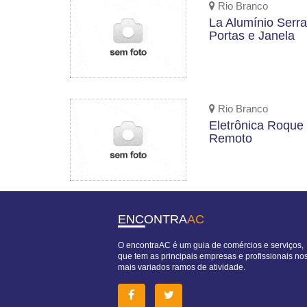
Rio Branco
La Alumínio Serral
Portas e Janela
Rio Branco
Eletrônica Roque 
Remoto
ENCONTRA
AC
O encontraAC é um guia de comércios e serviços,
que tem as principais empresas e profissionais no
mais variados ramos de atividade.