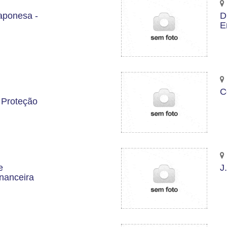
aponesa -
D
E
C
 Proteção
e
J
nanceira