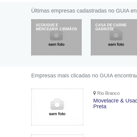
Últimas empresas cadastradas no GUIA e
ARAÚJO
AÇOUGUE E
CASA DE CARNE
MERCEARIA 2 IRMÃOS
GARROTE
Empresas mais clicadas no GUIA encontr
Rio Branco
Movelacre & Usa
Preta