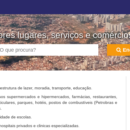
res lugares, serviços e comércio
En
strutura de lazer, moradia, transporte, educação.
os supermercados e hipermercados, farmácias, restaurantes,
rticulares, parques, hotéis, postos de combustíveis (Petrobras e
.
idade de escolas.
pitais privados e clinicas especializadas.