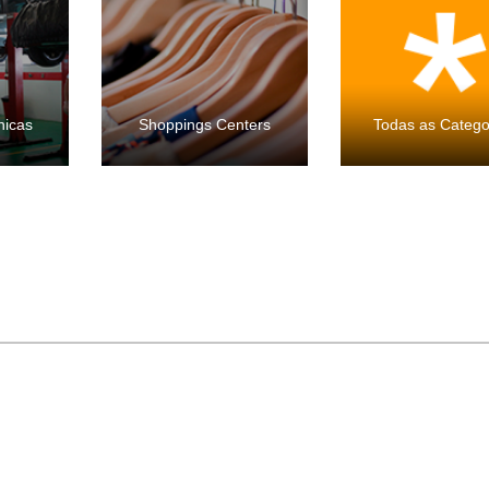
nicas
Shoppings Centers
Todas as Catego