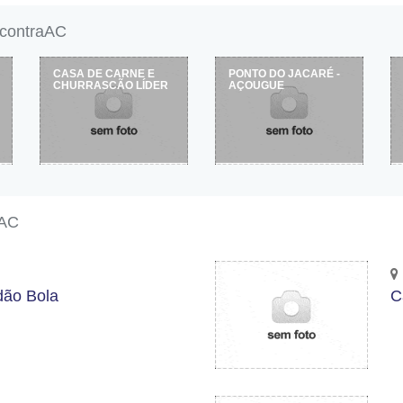
ncontraAC
CASA DE CARNE E
PONTO DO JACARÉ -
CHURRASCÃO LÍDER
AÇOUGUE
aAC
dão Bola
C