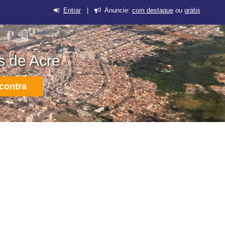
Entrar
|
Anuncie:
com destaque
ou
grátis
s de Acre
contra