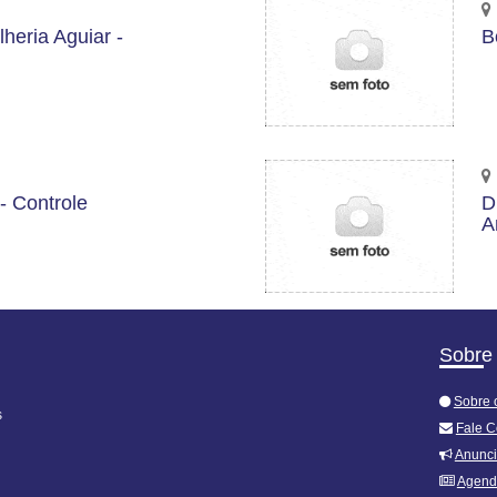
heria Aguiar -
B
- Controle
D
A
Sobre
Sobre 
s
Fale 
Anunc
Agend