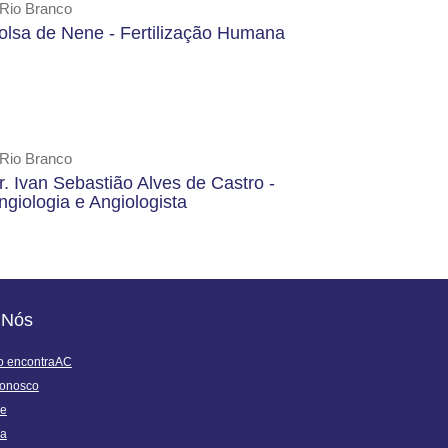
Rio Branco
olsa de Nene - Fertilização Humana
Rio Branco
r. Ivan Sebastião Alves de Castro -
ngiologia e Angiologista
 Nós
o encontraAC
Conosco
ie
a