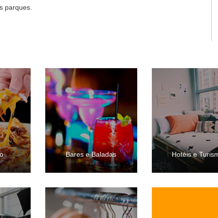
s parques.
o
Bares e Baladas
Hotéis e Turis