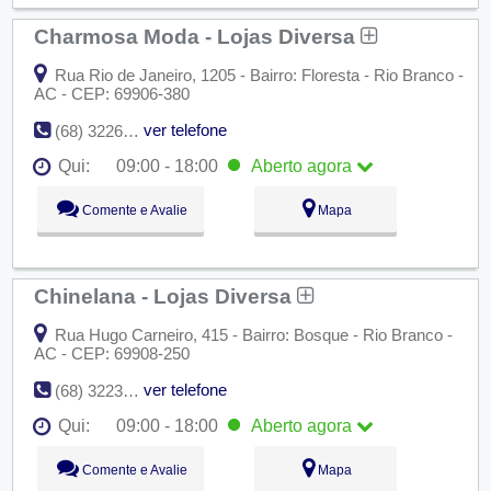
Sex:
09:00 - 18:00
Charmosa Moda - Lojas Diversa
Sáb:
Fechado
Dom:
Fechado
Rua Rio de Janeiro, 1205 - Bairro: Floresta - Rio Branco -
AC - CEP: 69906-380
ver telefone
(68) 3226-1392
Qui:
09:00 - 18:00
Aberto
agora
Seg:
09:00 - 18:00
Comente e Avalie
Mapa
Ter:
09:00 - 18:00
Qua:
09:00 - 18:00
Qui:
09:00 - 18:00
Aberto
agora
Sex:
09:00 - 18:00
Chinelana - Lojas Diversa
Sáb:
Fechado
Dom:
Fechado
Rua Hugo Carneiro, 415 - Bairro: Bosque - Rio Branco -
AC - CEP: 69908-250
ver telefone
(68) 3223-3713
Qui:
09:00 - 18:00
Aberto
agora
Seg:
09:00 - 18:00
Comente e Avalie
Mapa
Ter:
09:00 - 18:00