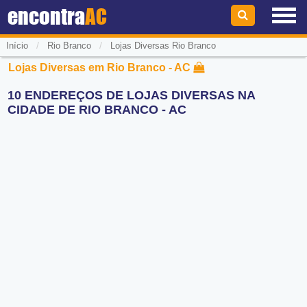
encontra
AC
/
/
Início
Rio Branco
Lojas Diversas Rio Branco
Lojas Diversas em Rio Branco - AC
10 ENDEREÇOS DE LOJAS DIVERSAS NA
CIDADE DE RIO BRANCO - AC