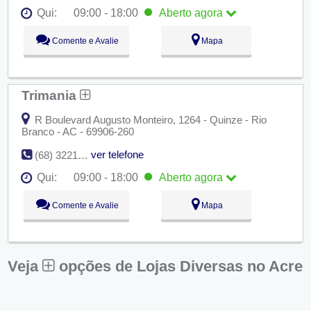
Qui:
09:00 - 18:00
Aberto
agora
Seg:
09:00 - 18:00
Comente e Avalie
Mapa
Ter:
09:00 - 18:00
Qua:
09:00 - 18:00
Qui:
09:00 - 18:00
Aberto
agora
Sex:
09:00 - 18:00
Trimania
Sáb:
Fechado
Dom:
Fechado
R Boulevard Augusto Monteiro, 1264 - Quinze - Rio
Branco - AC - 69906-260
ver telefone
(68) 3221-8929
Qui:
09:00 - 18:00
Aberto
agora
Seg:
09:00 - 18:00
Comente e Avalie
Mapa
Ter:
09:00 - 18:00
Qua:
09:00 - 18:00
Qui:
09:00 - 18:00
Aberto
agora
Sex:
09:00 - 18:00
Sáb:
Fechado
Veja
opções de Lojas Diversas no Acre
Dom:
Fechado