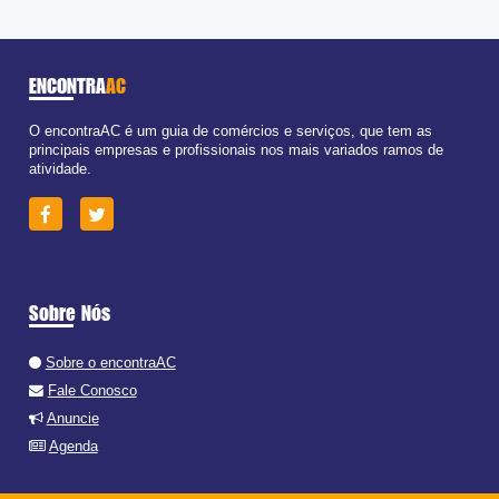
ENCONTRA
AC
O encontraAC é um guia de comércios e serviços, que tem as
principais empresas e profissionais nos mais variados ramos de
atividade.
Sobre Nós
Sobre o encontraAC
Fale Conosco
Anuncie
Agenda