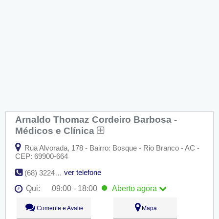
Arnaldo Thomaz Cordeiro Barbosa -
Médicos e Clínica
Rua Alvorada, 178 - Bairro: Bosque - Rio Branco - AC -
CEP: 69900-664
ver telefone
(68) 3224-7983
Qui:
09:00 - 18:00
Aberto
agora
Seg:
09:00 - 18:00
Comente e Avalie
Mapa
Ter:
09:00 - 18:00