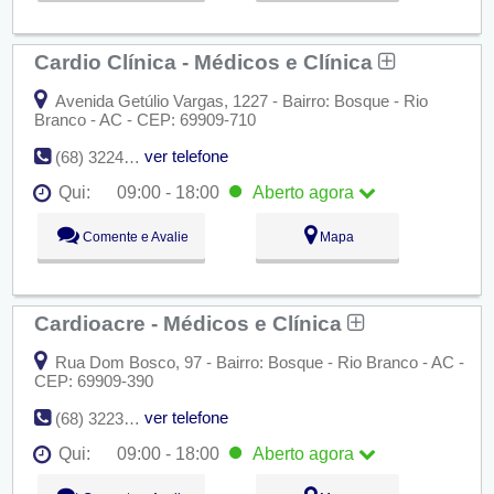
Qua:
09:00 - 18:00
Qui:
09:00 - 18:00
Aberto
agora
Sex:
09:00 - 18:00
Cardio Clínica - Médicos e Clínica
Sáb:
Fechado
Dom:
Fechado
Avenida Getúlio Vargas, 1227 - Bairro: Bosque - Rio
Branco - AC - CEP: 69909-710
ver telefone
(68) 3224-8958
Qui:
09:00 - 18:00
Aberto
agora
Seg:
09:00 - 18:00
Comente e Avalie
Mapa
Ter:
09:00 - 18:00
Qua:
09:00 - 18:00
Qui:
09:00 - 18:00
Aberto
agora
Sex:
09:00 - 18:00
Cardioacre - Médicos e Clínica
Sáb:
Fechado
Dom:
Fechado
Rua Dom Bosco, 97 - Bairro: Bosque - Rio Branco - AC -
CEP: 69909-390
ver telefone
(68) 3223-1604
Qui:
09:00 - 18:00
Aberto
agora
Seg:
09:00 - 18:00