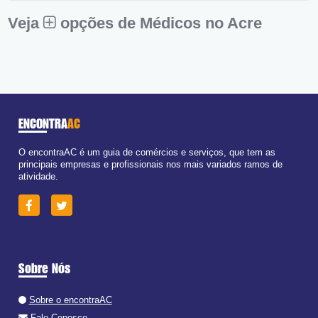
Sex:
09:00 - 18:00
Sáb:
Fechado
Veja
opções de Médicos no Acre
Dom:
Fechado
ENCONTRA
AC
O encontraAC é um guia de comércios e serviços, que tem as
principais empresas e profissionais nos mais variados ramos de
atividade.
Sobre Nós
Sobre o encontraAC
Fale Conosco