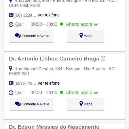
Rua Alvorada, 806 - Bairro: Bosque - Rio Branco - AC -
CEP: 69909-380
ver telefone
(68) 3224-7388
Qui:
09:00 - 18:00
Aberto
agora
Seg:
09:00 - 18:00
Comente e Avalie
Mapa
Ter:
09:00 - 18:00
Qua:
09:00 - 18:00
Qui:
09:00 - 18:00
Aberto
agora
Sex:
09:00 - 18:00
Dr. Antonio Lisboa Carneiro Braga
Sáb:
Fechado
Dom:
Fechado
Rua Manoel Cesário, 564 - Bosque - Rio Branco - AC -
69909-380
ver telefone
(68) 3223-0905
Qui:
09:00 - 18:00
Aberto
agora
Seg:
09:00 - 18:00
Comente e Avalie
Mapa
Ter:
09:00 - 18:00
Qua:
09:00 - 18:00
Qui:
09:00 - 18:00
Aberto
agora
Sex:
09:00 - 18:00
Dr. Edson Messias do Nascimento
Sáb:
Fechado