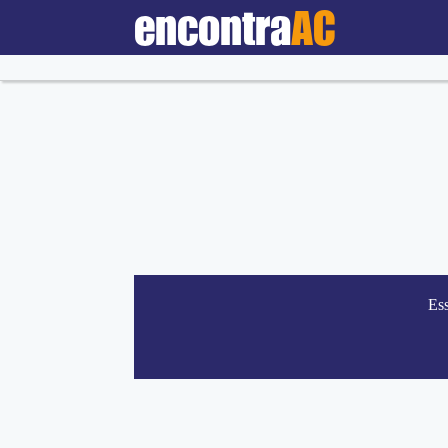
encontra
AC
Es