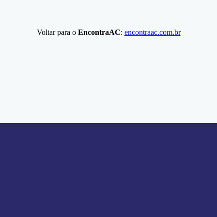
Voltar para o
EncontraAC
:
encontraac.com.br